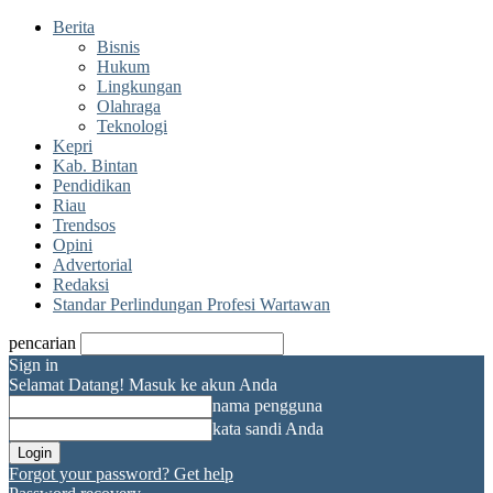
Berita
Bisnis
Hukum
Lingkungan
Olahraga
Teknologi
Kepri
Kab. Bintan
Pendidikan
Riau
Trendsos
Opini
Advertorial
Redaksi
Standar Perlindungan Profesi Wartawan
pencarian
Sign in
Selamat Datang! Masuk ke akun Anda
nama pengguna
kata sandi Anda
Forgot your password? Get help