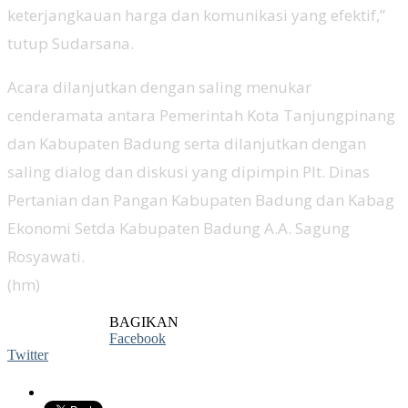
keterjangkauan harga dan komunikasi yang efektif,”
tutup Sudarsana.
Acara dilanjutkan dengan saling menukar
cenderamata antara Pemerintah Kota Tanjungpinang
dan Kabupaten Badung serta dilanjutkan dengan
saling dialog dan diskusi yang dipimpin Plt. Dinas
Pertanian dan Pangan Kabupaten Badung dan Kabag
Ekonomi Setda Kabupaten Badung A.A. Sagung
Rosyawati.
(hm)
BAGIKAN
Facebook
Twitter