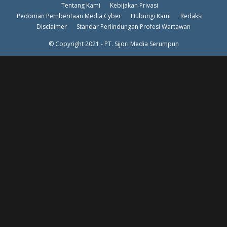
Tentang Kami
Kebijakan Privasi
Pedoman Pemberitaan Media Cyber
Hubungi Kami
Redaksi
Disclaimer
Standar Perlindungan Profesi Wartawan
© Copyright 2021 - PT. Sijori Media Serumpun