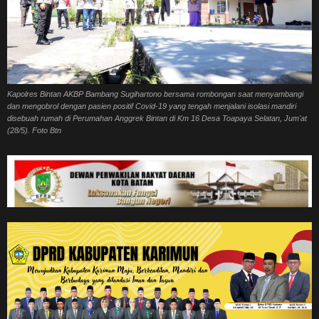
Kapolres Bintan AKBP Bambang Sugihartono bersama rombongan saat menyambangi
dan mengobrol dengan pasien positif Covid-19 yang tengah menjalani isolasi mandiri
disebuah rumah di Perumahan Anggrek Bintan di Km 16 Desa Toapaya Selatan, Jum'at
(28/5). Foto Btn