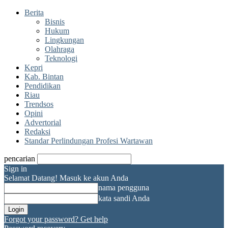
Berita
Bisnis
Hukum
Lingkungan
Olahraga
Teknologi
Kepri
Kab. Bintan
Pendidikan
Riau
Trendsos
Opini
Advertorial
Redaksi
Standar Perlindungan Profesi Wartawan
pencarian
Sign in
Selamat Datang! Masuk ke akun Anda
nama pengguna
kata sandi Anda
Forgot your password? Get help