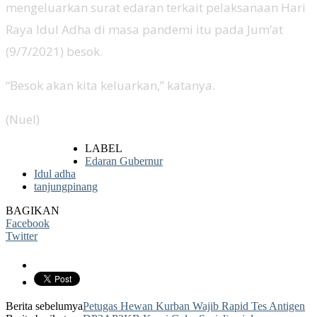
mengeluarkan surat edaran terkait pelaksanaan Hari
Raya Idul Adha di masa pandemi itu pada Jum’at
(9/7/2021) besok.
“Besok akan kita keluarkan,” katanya.
(Nuel)
LABEL
Edaran Gubernur
Idul adha
tanjungpinang
BAGIKAN
Facebook
Twitter
Berita sebelumya
Petugas Hewan Kurban Wajib Rapid Tes Antigen