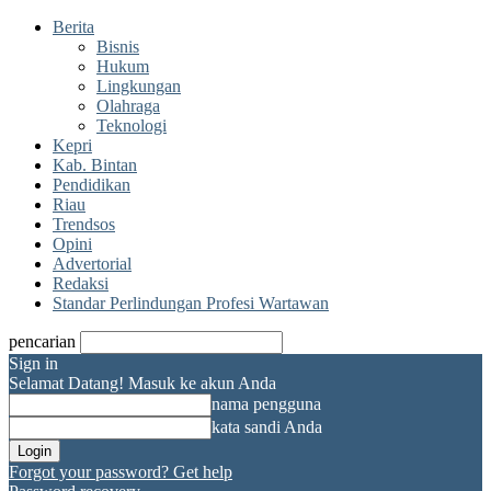
Berita
Bisnis
Hukum
Lingkungan
Olahraga
Teknologi
Kepri
Kab. Bintan
Pendidikan
Riau
Trendsos
Opini
Advertorial
Redaksi
Standar Perlindungan Profesi Wartawan
pencarian
Sign in
Selamat Datang! Masuk ke akun Anda
nama pengguna
kata sandi Anda
Forgot your password? Get help