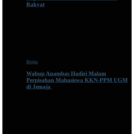
Rakyat
Berita
Wabup Anambas Hadiri Malam
Perpisahan Mahasiswa KKN-PPM UGM
di Jemaja ‎