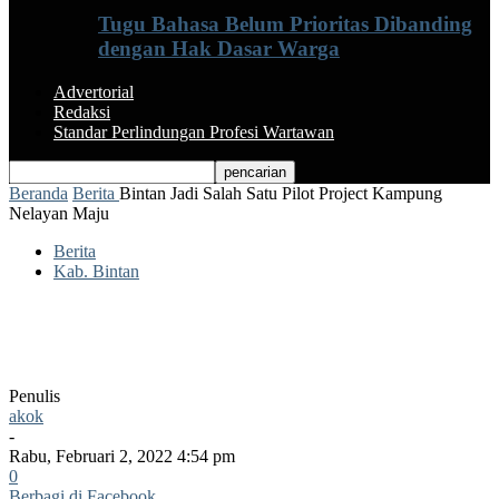
Tugu Bahasa Belum Prioritas Dibanding
dengan Hak Dasar Warga
Advertorial
Redaksi
Standar Perlindungan Profesi Wartawan
Beranda
Berita
Bintan Jadi Salah Satu Pilot Project Kampung
Nelayan Maju
Berita
Kab. Bintan
Bintan Jadi Salah Satu Pilot Project
Kampung Nelayan Maju
Penulis
akok
-
Rabu, Februari 2, 2022 4:54 pm
0
Berbagi di Facebook