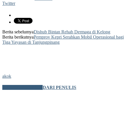
Twitter
Berita sebelumya
Dishub Bintan Rehab Dermaga di Kelong
Berita berikutnya
Pemprov Kepri Serahkan Mobil Operasional bagi
Tiga Yayasan di Tanjungpinang
akok
BERITA TERKAIT
DARI PENULIS