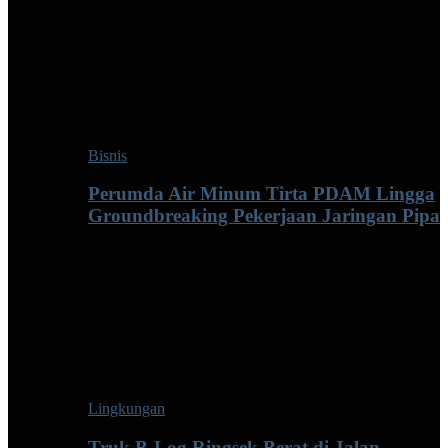
Bisnis
Perumda Air Minum Tirta PDAM Lingga
Groundbreaking Pekerjaan Jaringan Pipa
Lingkungan
Truk B-Log Ringsek Berat di Jalan