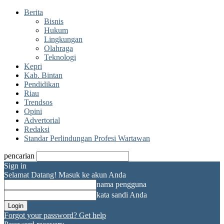
Berita
Bisnis
Hukum
Lingkungan
Olahraga
Teknologi
Kepri
Kab. Bintan
Pendidikan
Riau
Trendsos
Opini
Advertorial
Redaksi
Standar Perlindungan Profesi Wartawan
pencarian
Sign in
Selamat Datang! Masuk ke akun Anda
nama pengguna
kata sandi Anda
Forgot your password? Get help