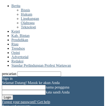
Berita
Bisnis
Hukum
Lingkungan
Olahraga
Teknologi
Kepri
Kab. Bintan
Pendidikan
Riau
Trendsos
Opini
Advertorial
Redaksi
Standar Perlindungan Profesi Wartawan
pencarian
Sign in
Selamat Datang! Masuk ke akun Anda
nama pengguna
kata sandi Anda
Forgot your password? Get help