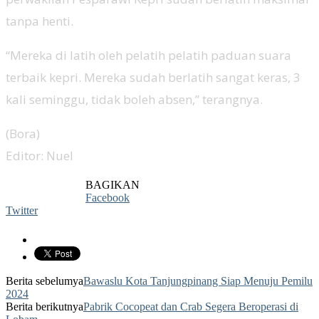
tanpa henti.
“Mereka di latih oleh pelatih pelatih paduan suara
terbaik kepri. Mereka sudah berlatih sangat keras, 3
kali seminggu, tidak boleh absen,” terangnya.
(Bora)
Editor: Nuel
BAGIKAN
Facebook
Twitter
Berita sebelumya
Bawaslu Kota Tanjungpinang Siap Menuju Pemilu
2024
Berita berikutnya
Pabrik Cocopeat dan Crab Segera Beroperasi di