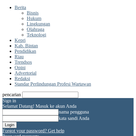
Berita
Bisnis
Hukum
Lingkungan
Olahraga
Teknologi
Kepri
Kab. Bintan
Pendidikan
Riau
Trendsos
Opini
Advertorial
Redaksi
Standar Perlindungan Profesi Wartawan
pencarian
Sign in
Selamat Datang! Masuk ke akun Anda
nama pengguna
kata sandi Anda
Forgot your password? Get help