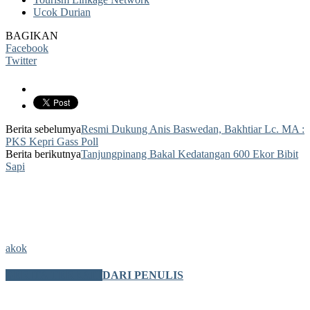
Ucok Durian
BAGIKAN
Facebook
Twitter
Berita sebelumya
Resmi Dukung Anis Baswedan, Bakhtiar Lc. MA :
PKS Kepri Gass Poll
Berita berikutnya
Tanjungpinang Bakal Kedatangan 600 Ekor Bibit
Sapi
akok
BERITA TERKAIT
DARI PENULIS