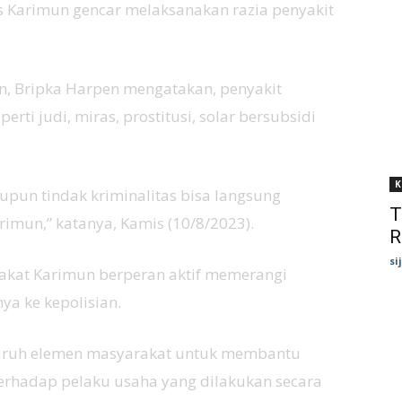
s Karimun gencar melaksanakan razia penyakit
, Bripka Harpen mengatakan, penyakit
rti judi, miras, prostitusi, solar bersubsidi
K
pun tindak kriminalitas bisa langsung
T
rimun,” katanya, Kamis (10/8/2023).
R
si
akat Karimun berperan aktif memerangi
a ke kepolisian.
luruh elemen masyarakat untuk membantu
terhadap pelaku usaha yang dilakukan secara