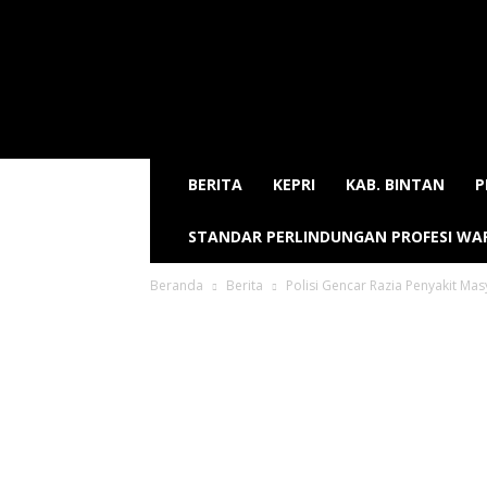
Sijori
Today
BERITA
KEPRI
KAB. BINTAN
P
STANDAR PERLINDUNGAN PROFESI W
Beranda
Berita
Polisi Gencar Razia Penyakit Mas
Polisi Ge