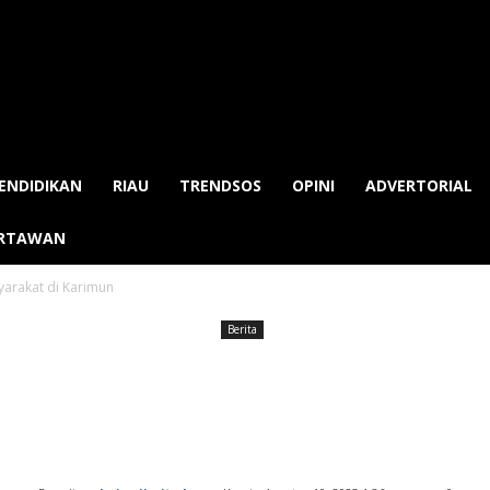
ENDIDIKAN
RIAU
TRENDSOS
OPINI
ADVERTORIAL
ARTAWAN
yarakat di Karimun
Berita
ncar Razia Penyakit Mas
Karimun