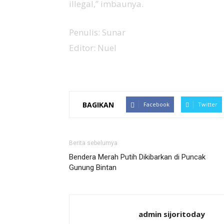
illegal,” imbaunya.
Penulis: Sunar
Editor: Nuel
BAGIKAN
Facebook
Twitter
Berita sebelumya
Bendera Merah Putih Dikibarkan di Puncak
Gunung Bintan
admin sijoritoday