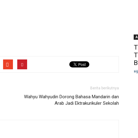
A
T
T
B
si
Berita berikutnya
Wahyu Wahyudin Dorong Bahasa Mandarin dan
Arab Jadi Ektrakurikuler Sekolah