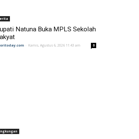
erita
upati Natuna Buka MPLS Sekolah
akyat
joritoday.com
-
Kamis, Agustus 6, 2026 11:43 am
0
ingkungan