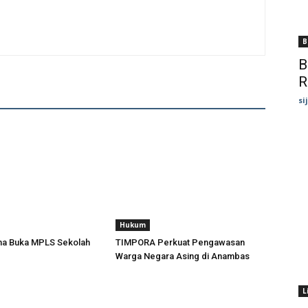
B
B
R
si
Hukum
una Buka MPLS Sekolah
TIMPORA Perkuat Pengawasan
Warga Negara Asing di Anambas ‎
L