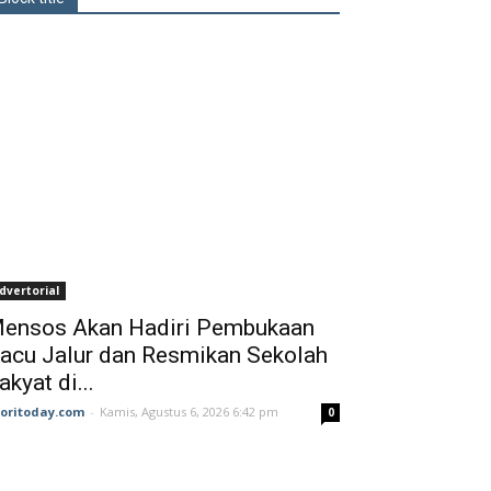
dvertorial
ensos Akan Hadiri Pembukaan
acu Jalur dan Resmikan Sekolah
akyat di...
joritoday.com
-
Kamis, Agustus 6, 2026 6:42 pm
0