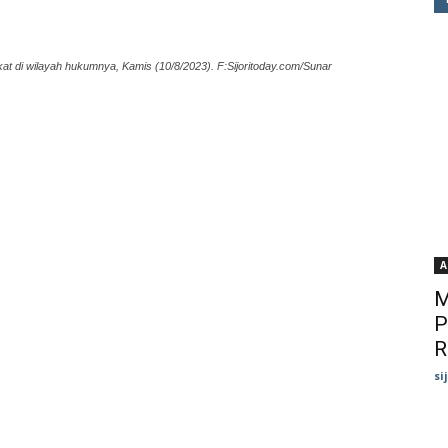
at di wilayah hukumnya, Kamis (10/8/2023). F:Sijoritoday.com/Sunar
A
M
P
R
si