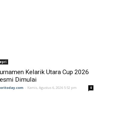
epri
urnamen Kelarik Utara Cup 2026
esmi Dimulai
joritoday.com
-
Kamis, Agustus 6, 2026 5:52 pm
0