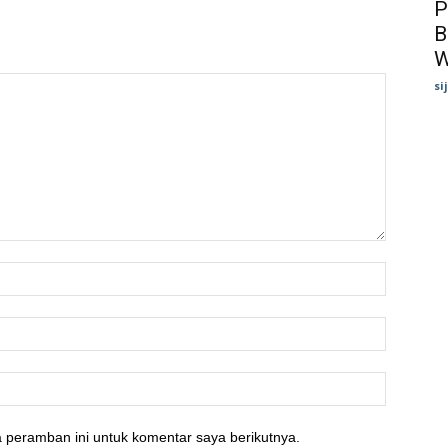
P
B
W
si
 peramban ini untuk komentar saya berikutnya.