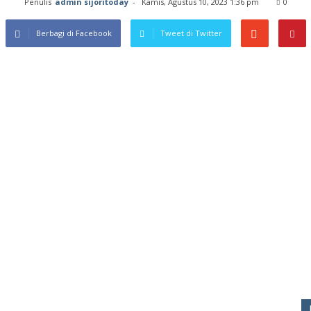
Penulis
admin sijoritoday
-
Kamis, Agustus 10, 2023 1:36 pm
0
Berbagi di Facebook
Tweet di Twitter