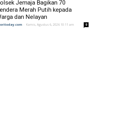
olsek Jemaja Bagikan 70
endera Merah Putih kepada
arga dan Nelayan
joritoday.com
-
Kamis, Agustus 6, 2026 10:11 am
0