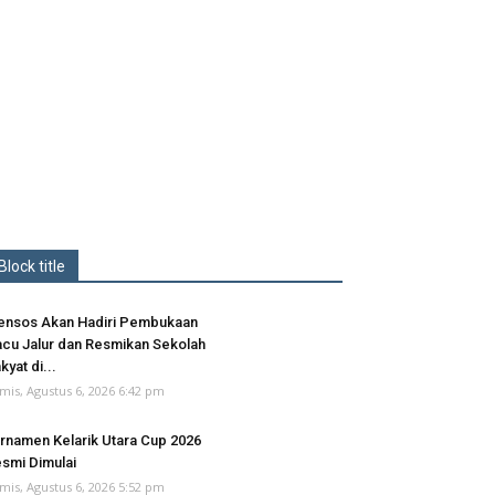
Block title
nsos Akan Hadiri Pembukaan
cu Jalur dan Resmikan Sekolah
kyat di...
mis, Agustus 6, 2026 6:42 pm
rnamen Kelarik Utara Cup 2026
smi Dimulai
mis, Agustus 6, 2026 5:52 pm