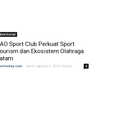
dvertorial
AO Sport Club Perkuat Sport
ourism dan Ekosistem Olahraga
atam
joritoday.com
-
Kamis, Agustus 6, 2026 1:02 pm
0