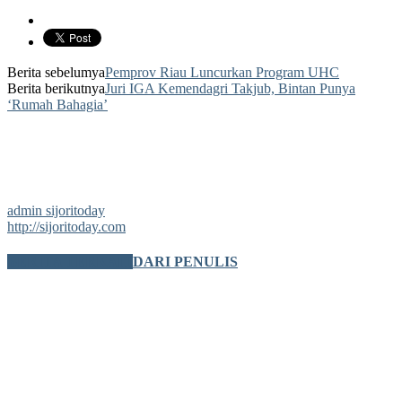
Berita sebelumya
Pemprov Riau Luncurkan Program UHC
Berita berikutnya
Juri IGA Kemendagri Takjub, Bintan Punya
‘Rumah Bahagia’
admin sijoritoday
http://sijoritoday.com
BERITA TERKAIT
DARI PENULIS