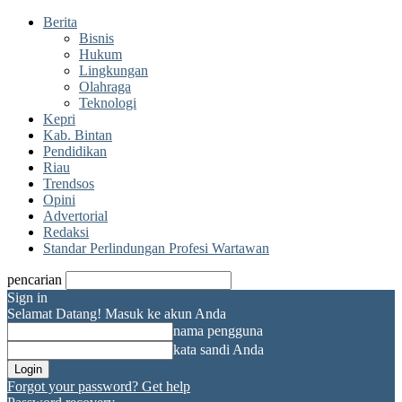
Berita
Bisnis
Hukum
Lingkungan
Olahraga
Teknologi
Kepri
Kab. Bintan
Pendidikan
Riau
Trendsos
Opini
Advertorial
Redaksi
Standar Perlindungan Profesi Wartawan
pencarian
Sign in
Selamat Datang! Masuk ke akun Anda
nama pengguna
kata sandi Anda
Forgot your password? Get help