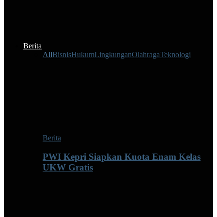
Berita
All
Bisnis
Hukum
Lingkungan
Olahraga
Teknologi
Berita
PWI Kepri Siapkan Kuota Enam Kelas
UKW Gratis