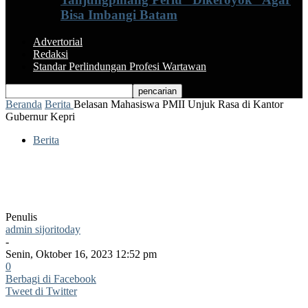
Bisa Imbangi Batam
Advertorial
Redaksi
Standar Perlindungan Profesi Wartawan
Beranda
Berita
Belasan Mahasiswa PMII Unjuk Rasa di Kantor
Gubernur Kepri
Berita
Belasan Mahasiswa PMII Unjuk Rasa di
Kantor Gubernur Kepri
Penulis
admin sijoritoday
-
Senin, Oktober 16, 2023 12:52 pm
0
Berbagi di Facebook
Tweet di Twitter