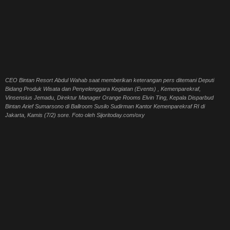
CEO Bintan Resort Abdul Wahab saat memberikan keterangan pers ditemani Deputi
Bidang Produk Wisata dan Penyelenggara Kegiatan (Events) , Kemenparekraf,
Vinsensius Jemadu, Direktur Manager Orange Rooms Elvin Ting, Kepala Disparbud
Bintan Arief Sumarsono di Ballroom Susilo Sudirman Kantor Kemenparekraf RI di
Jakarta, Kamis (7/2) sore. Foto oleh Sijoritoday.com/oxy