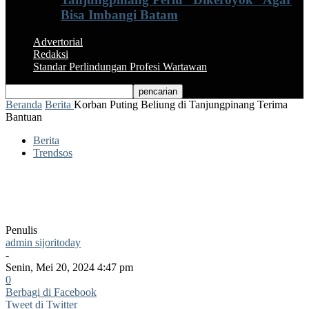
Bisa Imbangi Batam
Advertorial
Redaksi
Standar Perlindungan Profesi Wartawan
Beranda
Berita
Korban Puting Beliung di Tanjungpinang Terima
Bantuan
Berita
Trendsos
Korban Puting Beliung di Tanjungpinang
Terima Bantuan
Penulis
admin sijoritoday
-
Senin, Mei 20, 2024 4:47 pm
0
Berbagi di Facebook
Tweet di Twitter