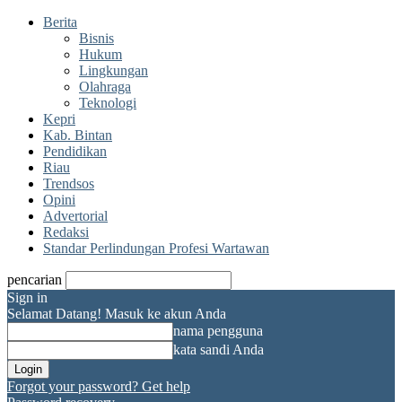
Berita
Bisnis
Hukum
Lingkungan
Olahraga
Teknologi
Kepri
Kab. Bintan
Pendidikan
Riau
Trendsos
Opini
Advertorial
Redaksi
Standar Perlindungan Profesi Wartawan
pencarian
Sign in
Selamat Datang! Masuk ke akun Anda
nama pengguna
kata sandi Anda
Forgot your password? Get help