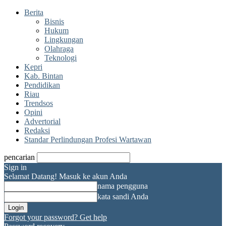
Berita
Bisnis
Hukum
Lingkungan
Olahraga
Teknologi
Kepri
Kab. Bintan
Pendidikan
Riau
Trendsos
Opini
Advertorial
Redaksi
Standar Perlindungan Profesi Wartawan
pencarian
Sign in
Selamat Datang! Masuk ke akun Anda
nama pengguna
kata sandi Anda
Forgot your password? Get help