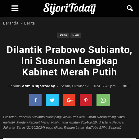
Beranda
Berita
Berita
Riau
Dilantik Prabowo Subianto,
Ini Susunan Lengkap
Kabinet Merah Putih
Penulis
admin sijoritoday
-
Senin, Oktober 21, 2024 12:42 pm
0
Presiden Prabowo Subianto didampingi Wakil Presiden Gibran Rakabuming Raka
melantik Menteri Kabinet Merah Putih masa jabatan 2024-2029, di Istana Negara,
Jakarta, Senin (21/10/2024) pagi. (Foto: Rekam Layar YouTube BPMI Setpres)