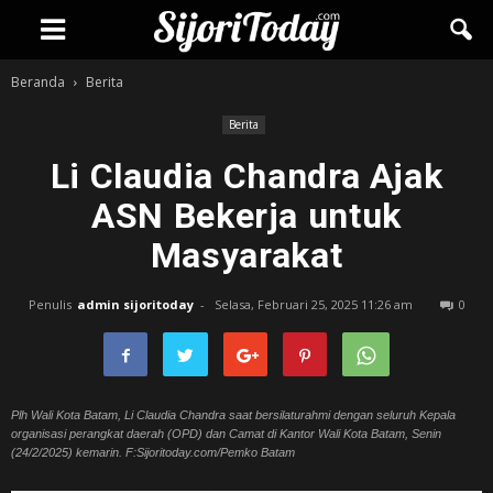
Beranda
Berita
Berita
Li Claudia Chandra Ajak
ASN Bekerja untuk
Masyarakat
Penulis
admin sijoritoday
-
Selasa, Februari 25, 2025 11:26 am
0
Plh Wali Kota Batam, Li Claudia Chandra saat bersilaturahmi dengan seluruh Kepala
organisasi perangkat daerah (OPD) dan Camat di Kantor Wali Kota Batam, Senin
(24/2/2025) kemarin. F:Sijoritoday.com/Pemko Batam