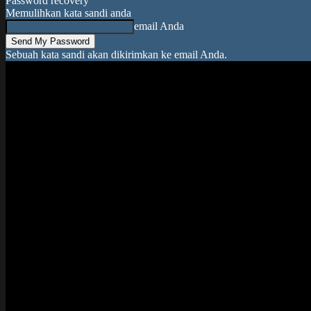
Password recovery
Memulihkan kata sandi anda
email Anda
Sebuah kata sandi akan dikirimkan ke email Anda.