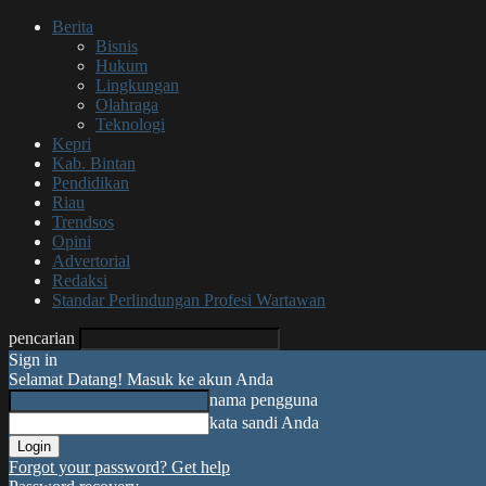
Berita
Bisnis
Hukum
Lingkungan
Olahraga
Teknologi
Kepri
Kab. Bintan
Pendidikan
Riau
Trendsos
Opini
Advertorial
Redaksi
Standar Perlindungan Profesi Wartawan
pencarian
Sign in
Selamat Datang! Masuk ke akun Anda
nama pengguna
kata sandi Anda
Forgot your password? Get help