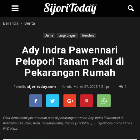
Beranda
Berita
Berita
Lingkungan
Trendsos
Ady Indra Pawennari
Pelopori Tanam Padi di
Pekarangan Rumah
Penulis
sijoritoday.com
-
Kamis, Maret 27, 2025 7:31 pm
0
Rika Azmi meninjau tanaman padi di pekarangan rumah Ady Indra Pawennari di
Kelurahan Air Raja, Kota Tanjungpinang, Kamis (27/3/2025). F:Sijoritoday.com/Humas
PWI Kepri