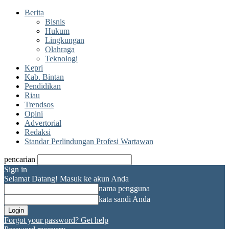
Berita
Bisnis
Hukum
Lingkungan
Olahraga
Teknologi
Kepri
Kab. Bintan
Pendidikan
Riau
Trendsos
Opini
Advertorial
Redaksi
Standar Perlindungan Profesi Wartawan
pencarian
Sign in
Selamat Datang! Masuk ke akun Anda
nama pengguna
kata sandi Anda
Forgot your password? Get help