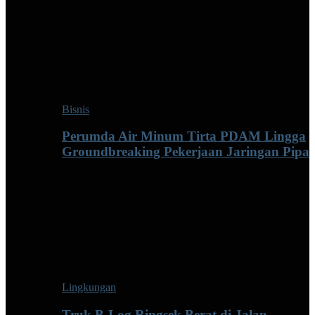
Bisnis
Perumda Air Minum Tirta PDAM Lingga
Groundbreaking Pekerjaan Jaringan Pipa
Lingkungan
Truk B-Log Ringsek Berat di Jalan