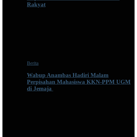
Rakyat
Berita
Wabup Anambas Hadiri Malam
Perpisahan Mahasiswa KKN-PPM UGM
di Jemaja ‎