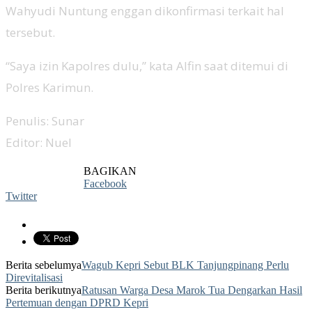
Wahyudi Nuntung enggan dikonfirmasi terkait hal
tersebut.
“Saya izin Kapolres dulu,” kata Alfin saat ditemui di
Polres Karimun.
Penulis: Sunar
Editor: Nuel
BAGIKAN
Facebook
Twitter
Berita sebelumya
Wagub Kepri Sebut BLK Tanjungpinang Perlu
Direvitalisasi
Berita berikutnya
Ratusan Warga Desa Marok Tua Dengarkan Hasil
Pertemuan dengan DPRD Kepri