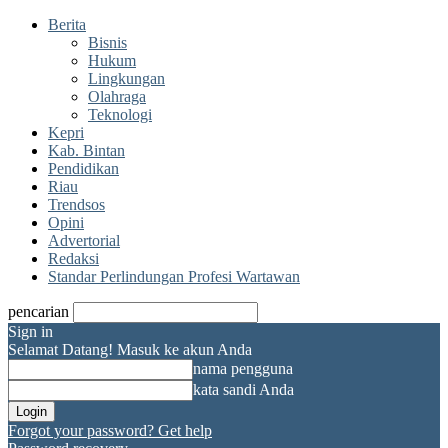
Berita
Bisnis
Hukum
Lingkungan
Olahraga
Teknologi
Kepri
Kab. Bintan
Pendidikan
Riau
Trendsos
Opini
Advertorial
Redaksi
Standar Perlindungan Profesi Wartawan
pencarian
Sign in
Selamat Datang! Masuk ke akun Anda
nama pengguna
kata sandi Anda
Forgot your password? Get help