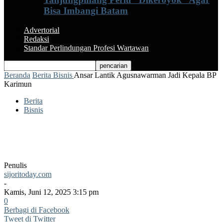
Bisa Imbangi Batam
Advertorial
Redaksi
Standar Perlindungan Profesi Wartawan
Beranda
Berita
Bisnis
Ansar Lantik Agusnawarman Jadi Kepala BP
Karimun
Berita
Bisnis
Ansar Lantik Agusnawarman Jadi
Kepala BP Karimun
Penulis
sijoritoday.com
-
Kamis, Juni 12, 2025 3:15 pm
0
Berbagi di Facebook
Tweet di Twitter