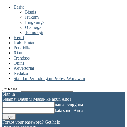
Berita
Bisnis
Hukum
Lingkungan
Olahraga
Teknologi
Kepri
Kab. Bintan
Pendidikan
Riau
Trendsos
Opini
Advertorial
Redaksi
Standar Perlindungan Profesi Wartawan
pencarian
Sign in
Selamat Datang! Masuk ke akun Anda
nama pengguna
kata sandi Anda
Forgot your password? Get help