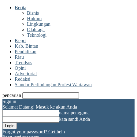
Berita
Bisnis
Hukum
Lingkungan
Olahraga
Teknologi
Kepri
Kab. Bintan
Pendidikan
Riau
Trendsos
Opini
Advertorial
Redaksi
Standar Perlindungan Profesi Wartawan
pencarian
Sign in
Selamat Datang! Masuk ke akun Anda
nama pengguna
kata sandi Anda
Forgot your password? Get help