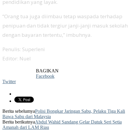
pendidikan yang layak.
“Orang tua juga diimbau tetap waspada terhadap
penipuan dan tidak tergiur janji-janji masuk sekolah
dengan bayaran tertentu,” imbuhnya.
Penulis: Superleni
Editor: Nuel
BAGIKAN
Facebook
Twitter
Berita sebelumya
Polisi Bongkar Jaringan Sabu, Pelaku Tiga Kali
Bawa Sabu dari Malaysia
Berita berikutnya
Abdul Wahid Sandang Gelar Datuk Seri Setia
Amanah dari LAM Riau