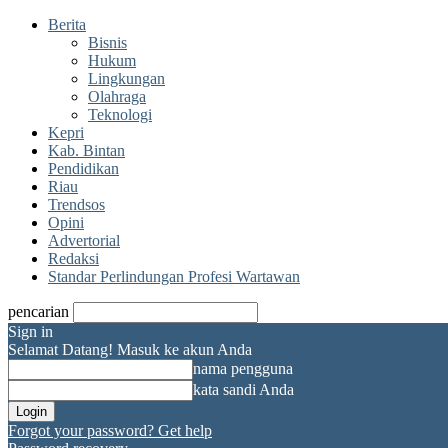
Berita
Bisnis
Hukum
Lingkungan
Olahraga
Teknologi
Kepri
Kab. Bintan
Pendidikan
Riau
Trendsos
Opini
Advertorial
Redaksi
Standar Perlindungan Profesi Wartawan
pencarian
Sign in
Selamat Datang! Masuk ke akun Anda
nama pengguna
kata sandi Anda
Forgot your password? Get help