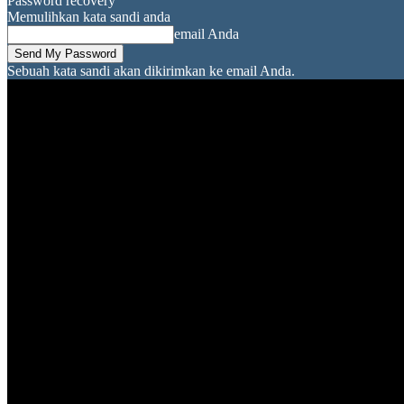
Password recovery
Memulihkan kata sandi anda
email Anda
Sebuah kata sandi akan dikirimkan ke email Anda.