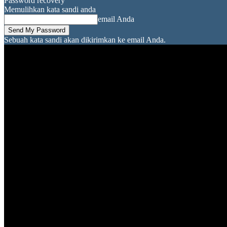
Password recovery
Memulihkan kata sandi anda
email Anda
Sebuah kata sandi akan dikirimkan ke email Anda.