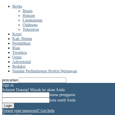
Berita
Bisnis
Hukum
Lingkungan
Olahraga
Teknologi
Kepri
Kab. Bintan
Pendidikan
Riau
Trendsos
Opini
Advertorial
Redaksi
Standar Perlindungan Profesi Wartawan
pencarian
Sign in
Selamat Datang! Masuk ke akun Anda
nama pengguna
kata sandi Anda
Forgot your password? Get help