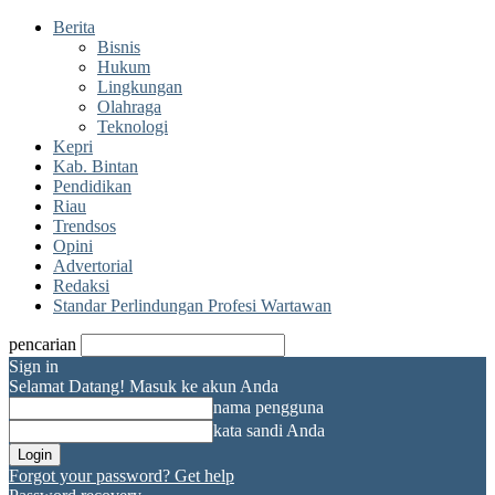
Berita
Bisnis
Hukum
Lingkungan
Olahraga
Teknologi
Kepri
Kab. Bintan
Pendidikan
Riau
Trendsos
Opini
Advertorial
Redaksi
Standar Perlindungan Profesi Wartawan
pencarian
Sign in
Selamat Datang! Masuk ke akun Anda
nama pengguna
kata sandi Anda
Forgot your password? Get help