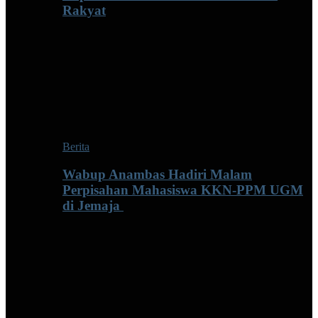
Rakyat
Berita
Wabup Anambas Hadiri Malam
Perpisahan Mahasiswa KKN-PPM UGM
di Jemaja ‎