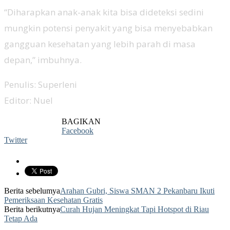
“Diharapkan anak-anak kita bisa dideteksi sedini
mungkin potensi penyakit yang bisa menyebabkan
gangguan kesehatan yang lebih parah di masa
depan,” imbuhnya.
Penulis: Superleni
Editor: Nuel
BAGIKAN
Facebook
Twitter
Berita sebelumya
Arahan Gubri, Siswa SMAN 2 Pekanbaru Ikuti
Pemeriksaan Kesehatan Gratis
Berita berikutnya
Curah Hujan Meningkat Tapi Hotspot di Riau
Tetap Ada