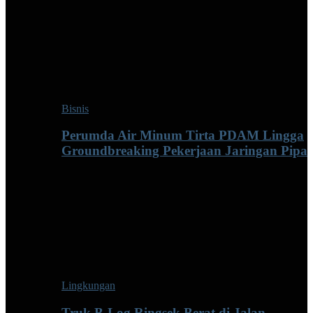
Bisnis
Perumda Air Minum Tirta PDAM Lingga
Groundbreaking Pekerjaan Jaringan Pipa
Lingkungan
Truk B-Log Ringsek Berat di Jalan