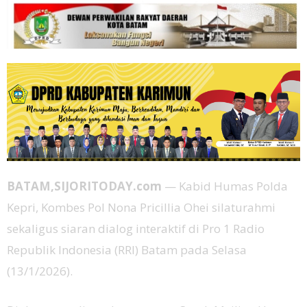
BATAM,SIJORITODAY.com
— Kabid Humas Polda
Kepri, Kombes Pol Nona Pricillia Ohei silaturahmi
sekaligus siaran dialog interaktif di Pro 1 Radio
Republik Indonesia (RRI) Batam pada Selasa
(13/1/2026).