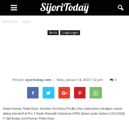
Beranda
Kepri
Berita
Lingkungan
Polda Kepri Ajak Pers
Kolaborasi Jaga Keamanan
Perbatasan
Penulis
sijoritoday.com
-
Rabu, Januari 14, 2026 1:32 pm
0
Kabid Humas Polda Kepri, Kombes Pol Nona Pricillia Ohei silaturahmi sekaligus siaran
dialog interaktif di Pro 1 Radio Republik Indonesia (RRI) Batam pada Selasa (13/1/2026).
F:Sijoritoday.com/Humas Polda Kepri