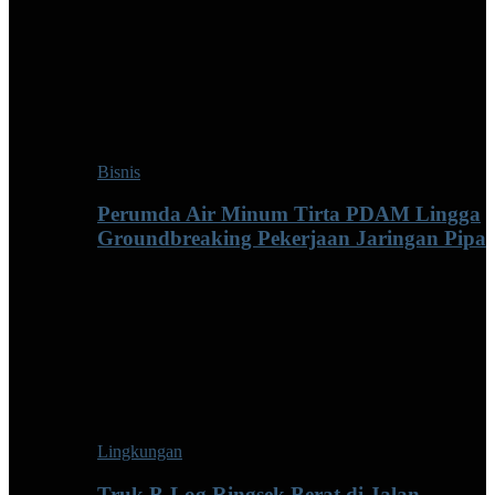
Bisnis
Perumda Air Minum Tirta PDAM Lingga
Groundbreaking Pekerjaan Jaringan Pipa
Lingkungan
Truk B-Log Ringsek Berat di Jalan