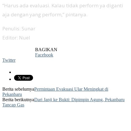
“Harus ada evaluasi. Kalau tidak perform ya diganti
aja dengan yang perform,” pintanya.
Penulis: Sunar
Editor: Nuel
BAGIKAN
Facebook
Twitter
Berita sebelumya
Permintaan Evakuasi Ular Meningkat di
Pekanbaru
Berita berikutnya
Dari Janji ke Bukti: Dipimpin Agung, Pekanbaru
Tancap Gas