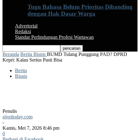
Tugu Bahasa Belum Prioritas Dibanding
dengan Hak Dasar Warga
Advertorial
Redaksi
Standar Perlindungan Profesi Wartawan
Beranda
Berita
Bisnis
BUMD Tulang Punggung PAD? DPRD
Kepri: Kalau Serius Pasti Bisa
Berita
Bisnis
BUMD Tulang Punggung PAD? DPRD
Kepri: Kalau Serius Pasti Bisa
Penulis
sijoritoday.com
-
Kamis, Mei 7, 2026 8:46 pm
0
Berbagi di Facebook