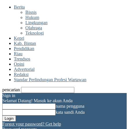
Berita
Bisnis
Hukum
Lingkungan
Olahraga
Teknologi
Kepri
Kab. Bintan
Pendidikan
Riau
Trendsos
Opini
Advertorial
Redaksi
Standar Perlindungan Profesi Wartawan
pencarian
Sign in
Selamat Datang! Masuk ke akun Anda
nama pengguna
kata sandi Anda
Forgot your password? Get help