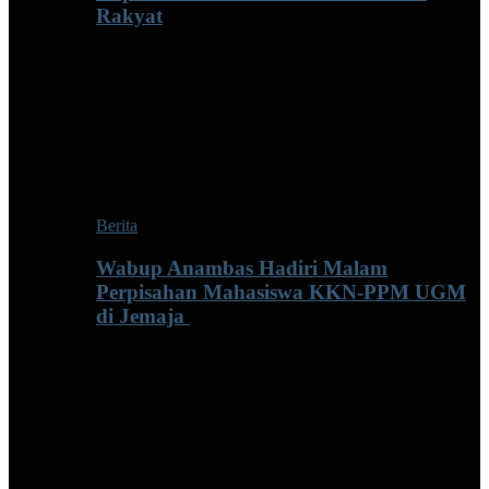
Rakyat
Berita
Wabup Anambas Hadiri Malam
Perpisahan Mahasiswa KKN-PPM UGM
di Jemaja ‎