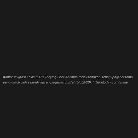
Kantor Imigrasi Kelas II TPI Tanjung Balai Karimun melaksanakan senam pagi bersama
yang diikuti oleh seluruh jajaran pegawai, Jum'at (5/6/2026). F:Sijoritoday.com/Sunar