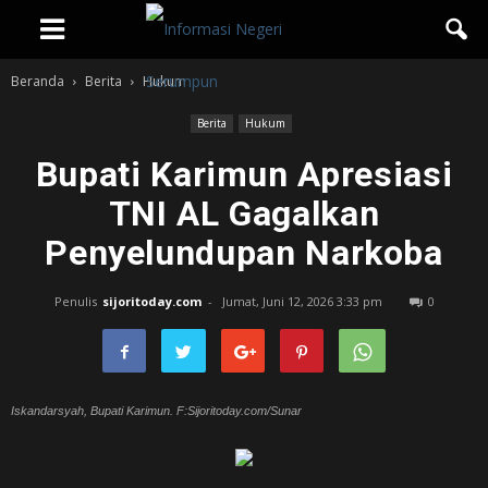
Beranda
Berita
Hukum
Berita
Hukum
Bupati Karimun Apresiasi
TNI AL Gagalkan
Penyelundupan Narkoba
Penulis
sijoritoday.com
-
Jumat, Juni 12, 2026 3:33 pm
0
Iskandarsyah, Bupati Karimun. F:Sijoritoday.com/Sunar