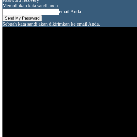
Password recovery
Memulihkan kata sandi anda
email Anda
Sebuah kata sandi akan dikirimkan ke email Anda.