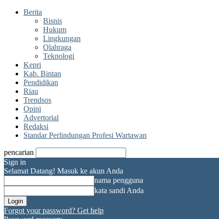
Berita
Bisnis
Hukum
Lingkungan
Olahraga
Teknologi
Kepri
Kab. Bintan
Pendidikan
Riau
Trendsos
Opini
Advertorial
Redaksi
Standar Perlindungan Profesi Wartawan
pencarian
Sign in
Selamat Datang! Masuk ke akun Anda
nama pengguna
kata sandi Anda
Forgot your password? Get help