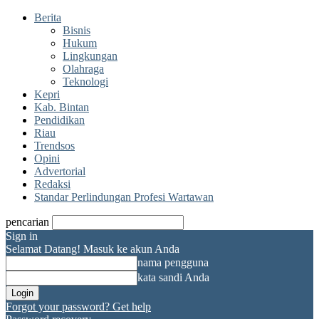
Berita
Bisnis
Hukum
Lingkungan
Olahraga
Teknologi
Kepri
Kab. Bintan
Pendidikan
Riau
Trendsos
Opini
Advertorial
Redaksi
Standar Perlindungan Profesi Wartawan
pencarian
Sign in
Selamat Datang! Masuk ke akun Anda
nama pengguna
kata sandi Anda
Forgot your password? Get help