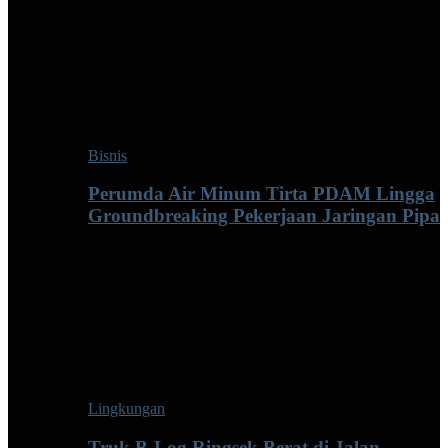
Bisnis
Perumda Air Minum Tirta PDAM Lingga
Groundbreaking Pekerjaan Jaringan Pipa
Lingkungan
Truk B-Log Ringsek Berat di Jalan