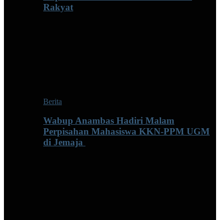
Rakyat
Berita
Wabup Anambas Hadiri Malam
Perpisahan Mahasiswa KKN-PPM UGM
di Jemaja ‎