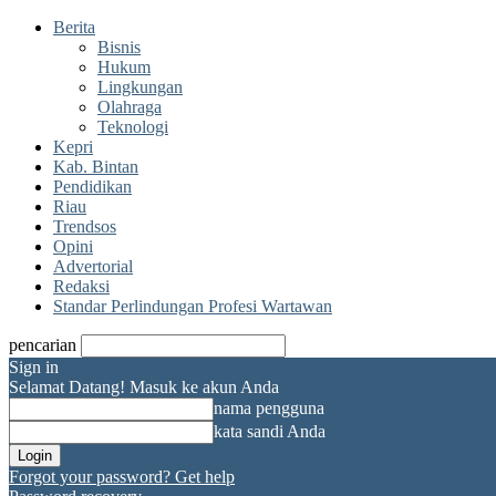
Berita
Bisnis
Hukum
Lingkungan
Olahraga
Teknologi
Kepri
Kab. Bintan
Pendidikan
Riau
Trendsos
Opini
Advertorial
Redaksi
Standar Perlindungan Profesi Wartawan
pencarian
Sign in
Selamat Datang! Masuk ke akun Anda
nama pengguna
kata sandi Anda
Forgot your password? Get help