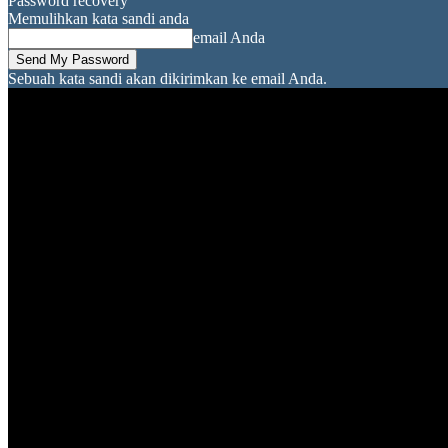
Password recovery
Memulihkan kata sandi anda
email Anda
Sebuah kata sandi akan dikirimkan ke email Anda.