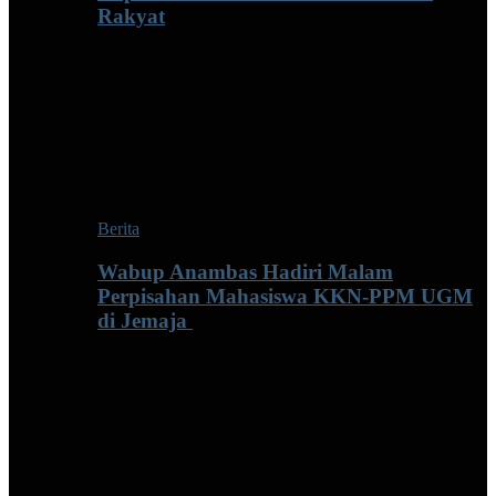
Rakyat
Berita
Wabup Anambas Hadiri Malam
Perpisahan Mahasiswa KKN-PPM UGM
di Jemaja ‎