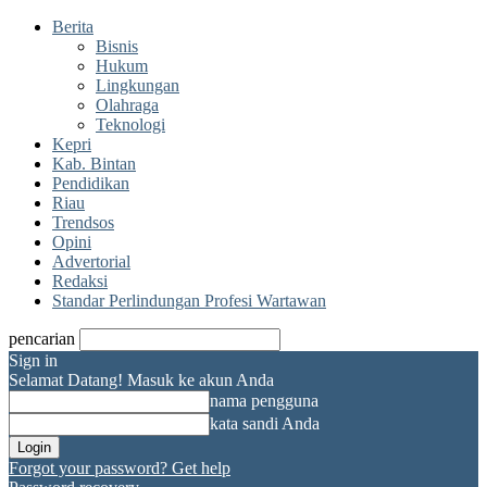
Berita
Bisnis
Hukum
Lingkungan
Olahraga
Teknologi
Kepri
Kab. Bintan
Pendidikan
Riau
Trendsos
Opini
Advertorial
Redaksi
Standar Perlindungan Profesi Wartawan
pencarian
Sign in
Selamat Datang! Masuk ke akun Anda
nama pengguna
kata sandi Anda
Forgot your password? Get help