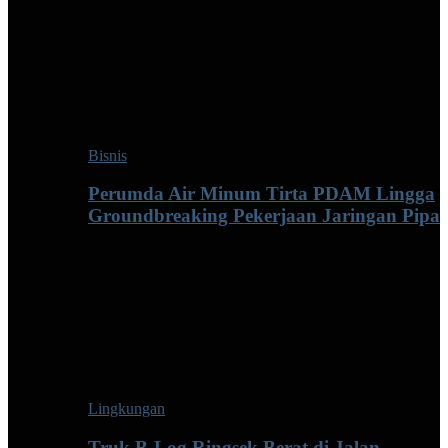
Bisnis
Perumda Air Minum Tirta PDAM Lingga
Groundbreaking Pekerjaan Jaringan Pipa
Lingkungan
Truk B-Log Ringsek Berat di Jalan