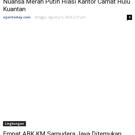
Nuansa Merah Putih Hiasi Kantor Camat Hulu
Kuantan
sijoritoday.com
-
Minggu, Agustus 9, 2026 2:37 pm
0
Lingkungan
Empat ABK KM Samudera Jaya Ditemukan