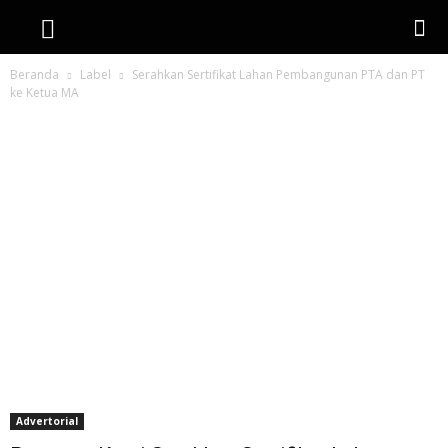
Beranda
Label
Serahkan Sertifikat Lahan Pembangunan PTA dan PT
ke Ketua MA
Label: serahkan Sertifikat Lahan
Pembangunan PTA dan PT ke Ketua
MA
Advertorial