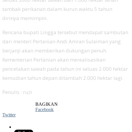
tambak perikanan dalam kurun waktu 5 tahun
dirinya memimpin.
Rencana bupati Lingga tersebut mendapat sambutan
dari menteri Pertanian Andi Amran Sulaiman yang
berjanji akan memberikan dukungan penuh.
Kementerian Pertanian akan merealisasikan
pencetakan sawah pada tahun ini seluas 2.000 hektar
kemudian tahun depan ditambah 2.000 hektar lagi.
Penulis : ruzi
BAGIKAN
Facebook
Twitter