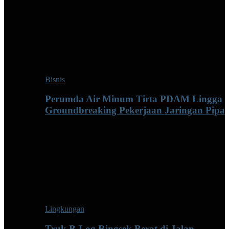
Bisnis
Perumda Air Minum Tirta PDAM Lingga
Groundbreaking Pekerjaan Jaringan Pipa
Lingkungan
Truk B-Log Ringsek Berat di Jalan