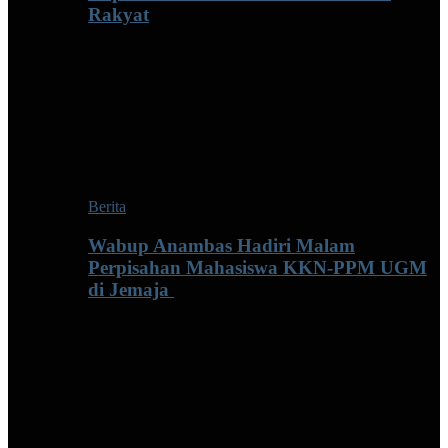
Rakyat
Berita
Wabup Anambas Hadiri Malam
Perpisahan Mahasiswa KKN-PPM UGM
di Jemaja ‎