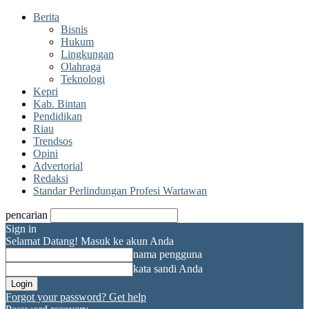
Berita
Bisnis
Hukum
Lingkungan
Olahraga
Teknologi
Kepri
Kab. Bintan
Pendidikan
Riau
Trendsos
Opini
Advertorial
Redaksi
Standar Perlindungan Profesi Wartawan
pencarian
Sign in
Selamat Datang! Masuk ke akun Anda
nama pengguna
kata sandi Anda
Forgot your password? Get help