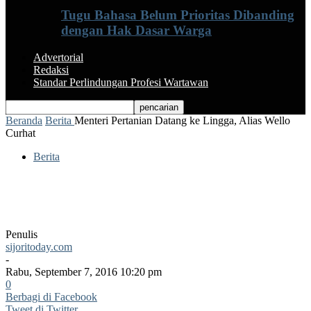
Tugu Bahasa Belum Prioritas Dibanding
dengan Hak Dasar Warga
Advertorial
Redaksi
Standar Perlindungan Profesi Wartawan
Beranda
Berita
Menteri Pertanian Datang ke Lingga, Alias Wello
Curhat
Berita
Menteri Pertanian Datang ke Lingga,
Alias Wello Curhat
Penulis
sijoritoday.com
-
Rabu, September 7, 2016 10:20 pm
0
Berbagi di Facebook
Tweet di Twitter