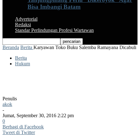
Bisa Imbangi Batam
Advertorial
Redaksi
Standar Perlindungan Profesi Wartawan
Beranda
Berita
Karyawan Toko Buku Salemba Ramayana Dicabuli
Berita
Hukum
Karyawan Toko Buku Salemba
Ramayana Dicabuli
Penulis
akok
-
Jumat, September 30, 2016 2:22 pm
0
Berbagi di Facebook
Tweet di Twitter