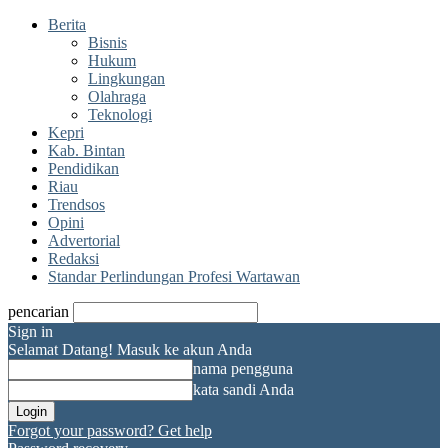
Berita
Bisnis
Hukum
Lingkungan
Olahraga
Teknologi
Kepri
Kab. Bintan
Pendidikan
Riau
Trendsos
Opini
Advertorial
Redaksi
Standar Perlindungan Profesi Wartawan
pencarian
Sign in
Selamat Datang! Masuk ke akun Anda
nama pengguna
kata sandi Anda
Forgot your password? Get help