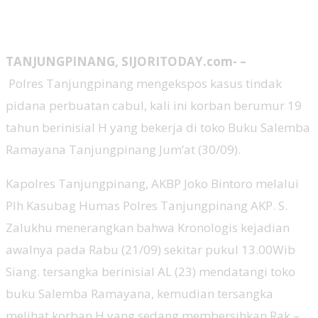
TANJUNGPINANG, SIJORITODAY.com- –
Polres Tanjungpinang mengekspos kasus tindak
pidana perbuatan cabul, kali ini korban berumur 19
tahun berinisial H yang bekerja di toko Buku Salemba
Ramayana Tanjungpinang Jum’at (30/09).
Kapolres Tanjungpinang, AKBP Joko Bintoro melalui
Plh Kasubag Humas Polres Tanjungpinang AKP. S.
Zalukhu menerangkan bahwa Kronologis kejadian
awalnya pada Rabu (21/09) sekitar pukul 13.00Wib
Siang. tersangka berinisial AL (23) mendatangi toko
buku Salemba Ramayana, kemudian tersangka
melihat korban H yang sedang membersihkan Rak –