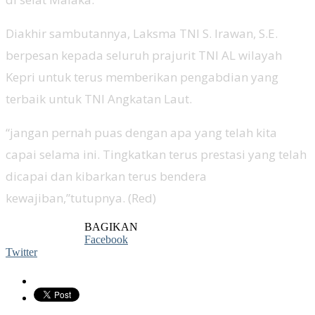
Diakhir sambutannya, Laksma TNI S. Irawan, S.E.
berpesan kepada seluruh prajurit TNI AL wilayah
Kepri untuk terus memberikan pengabdian yang
terbaik untuk TNI Angkatan Laut.
“jangan pernah puas dengan apa yang telah kita
capai selama ini. Tingkatkan terus prestasi yang telah
dicapai dan kibarkan terus bendera
kewajiban,”tutupnya. (Red)
BAGIKAN
Facebook
Twitter