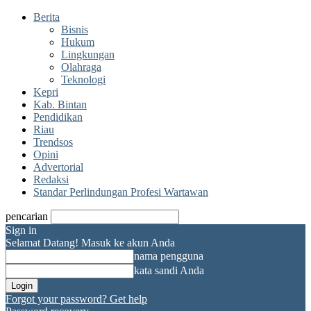
Berita
Bisnis
Hukum
Lingkungan
Olahraga
Teknologi
Kepri
Kab. Bintan
Pendidikan
Riau
Trendsos
Opini
Advertorial
Redaksi
Standar Perlindungan Profesi Wartawan
pencarian
Sign in
Selamat Datang! Masuk ke akun Anda
nama pengguna
kata sandi Anda
Forgot your password? Get help