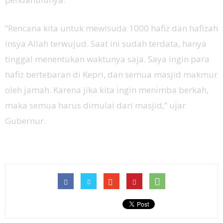
“Rencana kita untuk mewisuda 1000 hafiz dan hafizah
insya Allah terwujud. Saat ini sudah terdata, hanya
tinggal menentukan waktunya saja. Saya ingin para
hafiz bertebaran di Kepri, dan semua masjid makmur
oleh jamah. Karena jika kita ingin menimba berkah,
maka semua harus dimulai dari masjid,” ujar
Gubernur.