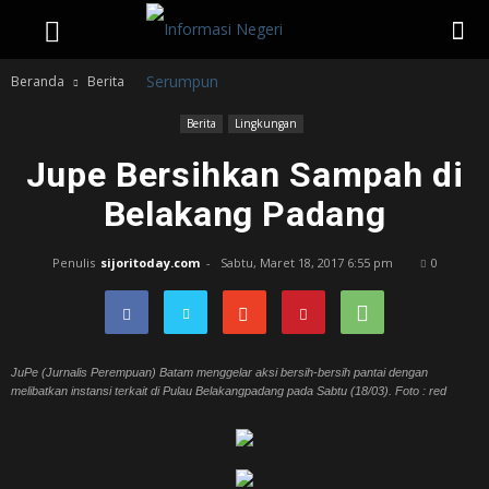
Beranda
Berita
Berita
Lingkungan
Jupe Bersihkan Sampah di
Belakang Padang
Penulis
sijoritoday.com
-
Sabtu, Maret 18, 2017 6:55 pm
0
JuPe (Jurnalis Perempuan) Batam menggelar aksi bersih-bersih pantai dengan
melibatkan instansi terkait di Pulau Belakangpadang pada Sabtu (18/03). Foto : red