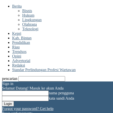
Berita
Bisnis
Hukum
Lingkungan
Olahraga
Teknologi
Kepri
Kab. Bintan
Pendidikan
Riau
Trendsos
Opini
Advertorial
Redaksi
Standar Perlindungan Profesi Wartawan
pencarian
Sign in
Selamat Datang! Masuk ke akun Anda
nama pengguna
kata sandi Anda
Forgot your password? Get help