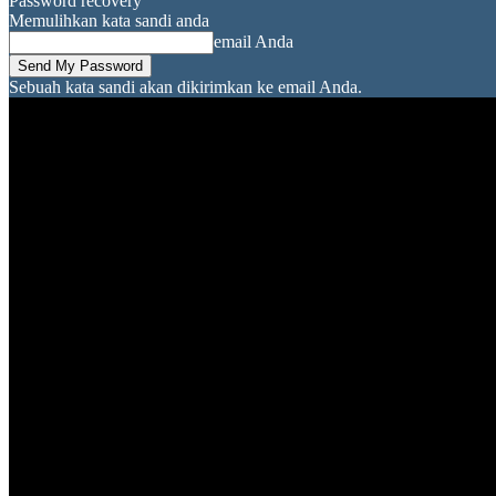
Password recovery
Memulihkan kata sandi anda
email Anda
Sebuah kata sandi akan dikirimkan ke email Anda.