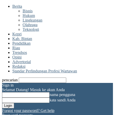
Berita
Bisnis
Hukum
Lingkungan
Olahraga
Teknologi
Kepri
Kab. Bintan
Pendidikan
Riau
Trendsos
Opini
Advertorial
Redaksi
Standar Perlindungan Profesi Wartawan
pencarian
Sign in
Selamat Datang! Masuk ke akun Anda
nama pengguna
kata sandi Anda
Forgot your password? Get help