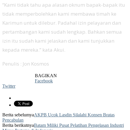
“Kami tidak tahu apa alasan oknum bapak-bapak itu
tidak memperbolehkan kami membawa timah ke
Karimun untuk dilebur. Padahal izin pelayaran dan
pertambangan kami sudah lengkap. Bahkan semua
izin itu sudah kami jelaskan dan kami tunjukkan
kepada mereka.” kata Akui.
Penulis : Jon Kosmos
BAGIKAN
Facebook
Twitter
Berita sebelumya
AKPB Ucok Lasdin Silalahi Konsen Bratas
Pencabulan
Berita berikutnya
Batam Miliki Pusat Pelatihan Pengelasan Industri