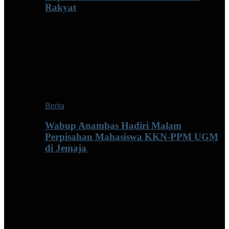
Rakyat
Berita
Wabup Anambas Hadiri Malam
Perpisahan Mahasiswa KKN-PPM UGM
di Jemaja ‎