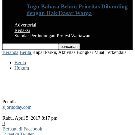
Tugu Bahasa Belum Prioritas Dibanding
dengan Hak Dasar Warga
Advertorial
Redaksi
Standar Perlindungan Profesi Wartawan
Beranda
Berita
Kapal Parkir, Aktivitas Bongkar Muat Terkendala
Berita
Hukum
Kapal Parkir, Aktivitas Bongkar Muat
Terkendala
Penulis
sijoritoday.com
-
Rabu, April 5, 2017 8:17 pm
0
Berbagi di Facebook
Tweet di Twitter