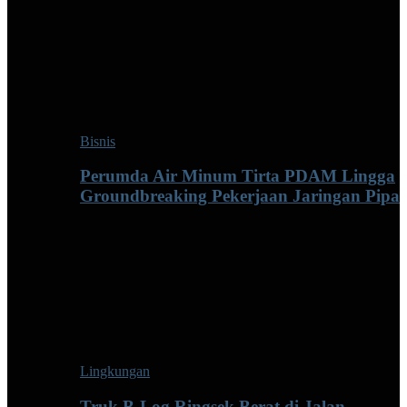
Bisnis
Perumda Air Minum Tirta PDAM Lingga
Groundbreaking Pekerjaan Jaringan Pipa
Lingkungan
Truk B-Log Ringsek Berat di Jalan