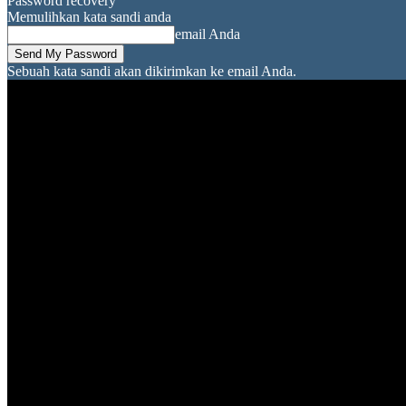
Password recovery
Memulihkan kata sandi anda
email Anda
Sebuah kata sandi akan dikirimkan ke email Anda.