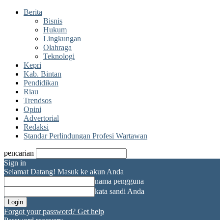
Berita
Bisnis
Hukum
Lingkungan
Olahraga
Teknologi
Kepri
Kab. Bintan
Pendidikan
Riau
Trendsos
Opini
Advertorial
Redaksi
Standar Perlindungan Profesi Wartawan
pencarian
Sign in
Selamat Datang! Masuk ke akun Anda
nama pengguna
kata sandi Anda
Forgot your password? Get help