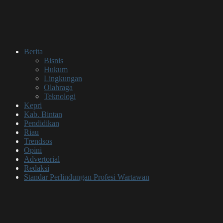
Berita
Bisnis
Hukum
Lingkungan
Olahraga
Teknologi
Kepri
Kab. Bintan
Pendidikan
Riau
Trendsos
Opini
Advertorial
Redaksi
Standar Perlindungan Profesi Wartawan