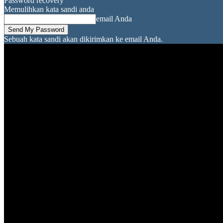
Password recovery
Memulihkan kata sandi anda
email Anda
Sebuah kata sandi akan dikirimkan ke email Anda.