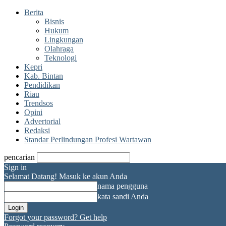
Berita
Bisnis
Hukum
Lingkungan
Olahraga
Teknologi
Kepri
Kab. Bintan
Pendidikan
Riau
Trendsos
Opini
Advertorial
Redaksi
Standar Perlindungan Profesi Wartawan
pencarian
Sign in
Selamat Datang! Masuk ke akun Anda
nama pengguna
kata sandi Anda
Forgot your password? Get help