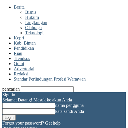
Berita
Bisnis
Hukum
Lingkungan
Olahraga
Teknologi
Kepri
Kab. Bintan
Pendidikan
Riau
Trendsos
Opini
Advertorial
Redaksi
Standar Perlindungan Profesi Wartawan
pencarian
Sign in
Selamat Datang! Masuk ke akun Anda
nama pengguna
kata sandi Anda
Forgot your password? Get help