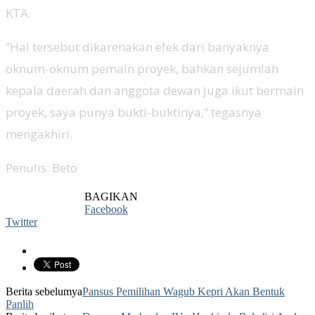
KTA.
“Hal tersebut dikarenakan efek dari banyaknya
oknum-oknum pemain proyek, bahkan sejumlah
kepala daerah dan anggota dewan juga ikut bermain
proyek, saya punya bukti-buktinya,” tegasnya
mengakhiri.
Penulis: Beto
BAGIKAN
Facebook
Twitter
Berita sebelumya
Pansus Pemilihan Wagub Kepri Akan Bentuk
Panlih