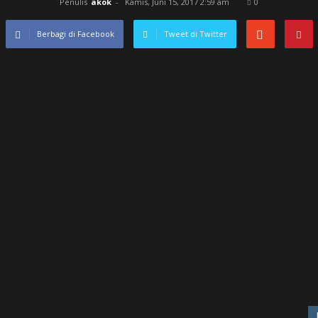
Penulis
akok
-
Kamis, Juni 15, 2017 2:59 am
0
Berbagi di Facebook
Tweet di Twitter