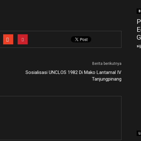
B
P
E
G
si
Berita berikutnya
Sosialisasi UNCLOS 1982 Di Mako Lantamal IV
Tanjungpinang
L