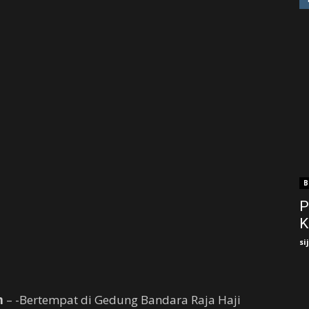
B
P
K
si
m
– -Bertempat di Gedung Bandara Raja Haji