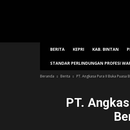
Sijori
Today
BERITA
KEPRI
KAB. BINTAN
P
STANDAR PERLINDUNGAN PROFESI W
Beranda
Berita
PT. Angkasa Pura II Buka Puasa 
PT. Angkas
Be