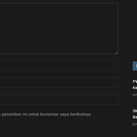
PW
Ke
Ju
SM
 peramban ini untuk komentar saya berikutnya.
Be
Ju