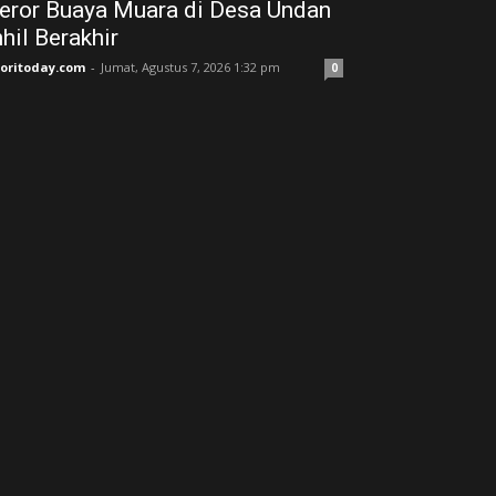
eror Buaya Muara di Desa Undan
nhil Berakhir
joritoday.com
-
Jumat, Agustus 7, 2026 1:32 pm
0