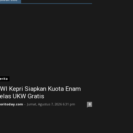
erita
WI Kepri Siapkan Kuota Enam
elas UKW Gratis
joritoday.com
-
Jumat, Agustus 7, 2026 6:31 pm
0