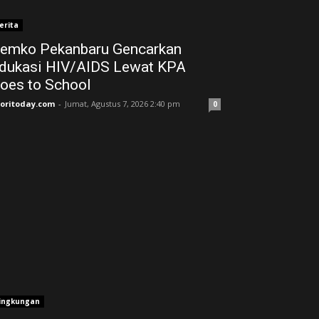
erita
emko Pekanbaru Gencarkan
dukasi HIV/AIDS Lewat KPA
oes to School
joritoday.com
-
Jumat, Agustus 7, 2026 2:40 pm
0
ingkungan