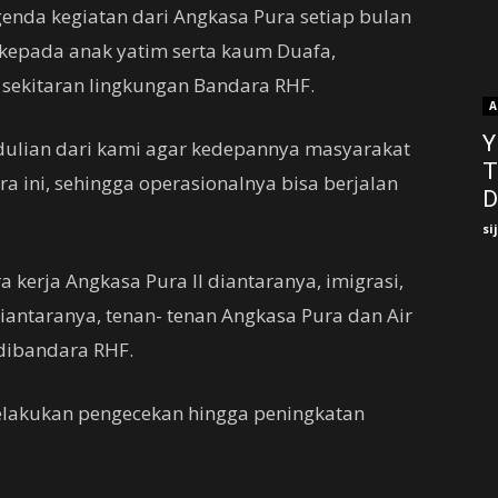
genda kegiatan dari Angkasa Pura setiap bulan
epada anak yatim serta kaum Duafa,
 sekitaran lingkungan Bandara RHF.
A
Y
ulian dari kami agar kedepannya masyarakat
T
 ini, sehingga operasionalnya bisa berjalan
D
si
a kerja Angkasa Pura II diantaranya, imigrasi,
iantaranya, tenan- tenan Angkasa Pura dan Air
dibandara RHF.
melakukan pengecekan hingga peningkatan