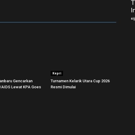
T
I
si
Kepri
anbaru Gencarkan
Turnamen Kelarik Utara Cup 2026
V/AIDS Lewat KPA Goes
Resmi Dimulai