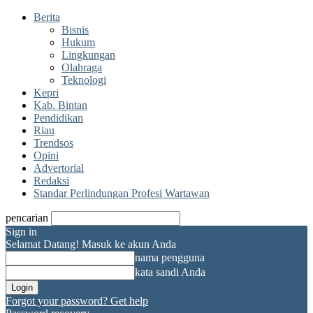
Berita
Bisnis
Hukum
Lingkungan
Olahraga
Teknologi
Kepri
Kab. Bintan
Pendidikan
Riau
Trendsos
Opini
Advertorial
Redaksi
Standar Perlindungan Profesi Wartawan
pencarian
Sign in
Selamat Datang! Masuk ke akun Anda
nama pengguna
kata sandi Anda
Forgot your password? Get help