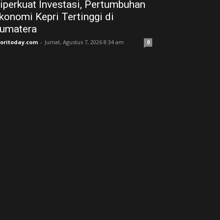
iperkuat Investasi, Pertumbuhan
konomi Kepri Tertinggi di
umatera
joritoday.com
-
Jumat, Agustus 7, 2026 8:34 am
0