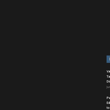
YK
Ta
Di
Ju
P
Ed
to