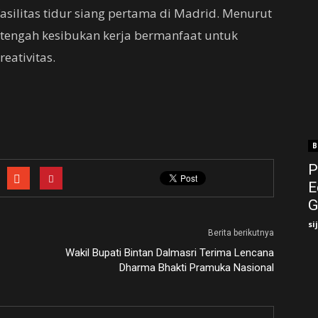
asilitas tidur siang pertama di Madrid. Menurut
i tengah kesibukan kerja bermanfaat untuk
eativitas.
B
P
E
G
si
Berita berikutnya
Wakil Bupati Bintan Dalmasri Terima Lencana
Dharma Bhakti Pramuka Nasional