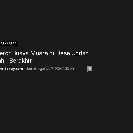
ingkungan
eror Buaya Muara di Desa Undan
nhil Berakhir
joritoday.com
-
Jumat, Agustus 7, 2026 1:32 pm
0