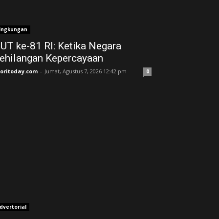
ingkungan
UT ke-81 RI: Ketika Negara
ehilangan Kepercayaan
joritoday.com
-
Jumat, Agustus 7, 2026 12:42 pm
0
dvertorial