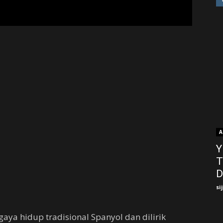
A
Y
T
D
si
gaya hidup tradisional Spanyol dan dilirik