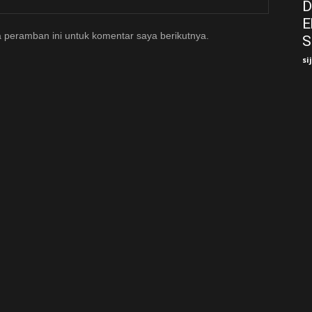
D
E
 peramban ini untuk komentar saya berikutnya.
S
si