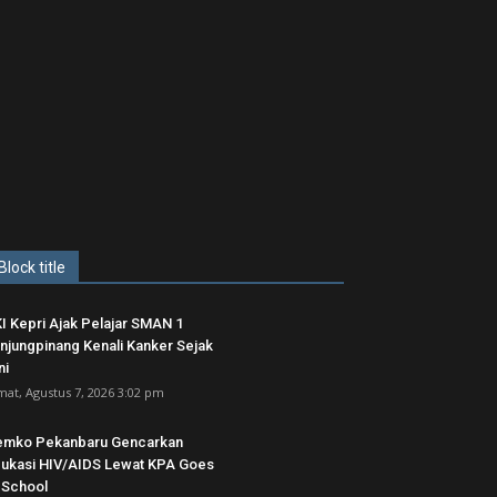
Block title
I Kepri Ajak Pelajar SMAN 1
njungpinang Kenali Kanker Sejak
ni
mat, Agustus 7, 2026 3:02 pm
emko Pekanbaru Gencarkan
ukasi HIV/AIDS Lewat KPA Goes
 School