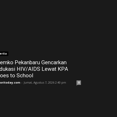
erita
emko Pekanbaru Gencarkan
dukasi HIV/AIDS Lewat KPA
oes to School
joritoday.com
-
Jumat, Agustus 7, 2026 2:40 pm
0