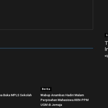
L
T
I
si
Berita
una Buka MPLS Sekolah
Wabup Anambas Hadiri Malam
Perpisahan Mahasiswa KKN-PPM
UGM di Jemaja ‎