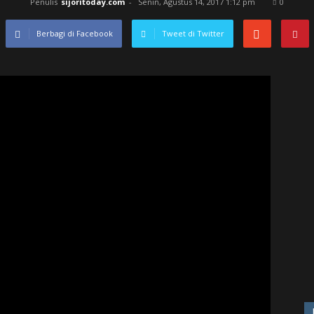
Penulis
sijoritoday.com
-
Senin, Agustus 14, 2017 1:12 pm
0
Berbagi di Facebook
Tweet di Twitter