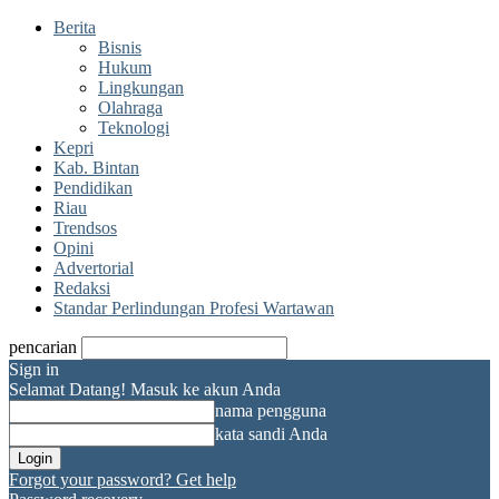
Berita
Bisnis
Hukum
Lingkungan
Olahraga
Teknologi
Kepri
Kab. Bintan
Pendidikan
Riau
Trendsos
Opini
Advertorial
Redaksi
Standar Perlindungan Profesi Wartawan
pencarian
Sign in
Selamat Datang! Masuk ke akun Anda
nama pengguna
kata sandi Anda
Forgot your password? Get help