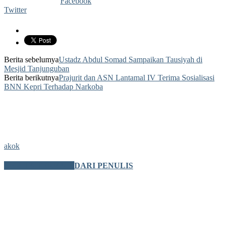
Facebook
Twitter
Berita sebelumya
Ustadz Abdul Somad Sampaikan Tausiyah di
Mesjid Tanjunguban
Berita berikutnya
Prajurit dan ASN Lantamal IV Terima Sosialisasi
BNN Kepri Terhadap Narkoba
akok
BERITA TERKAIT
DARI PENULIS