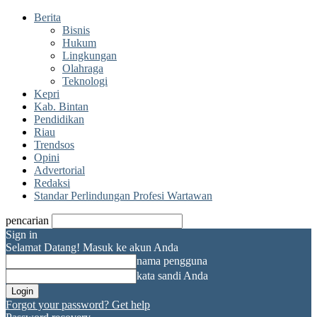
Berita
Bisnis
Hukum
Lingkungan
Olahraga
Teknologi
Kepri
Kab. Bintan
Pendidikan
Riau
Trendsos
Opini
Advertorial
Redaksi
Standar Perlindungan Profesi Wartawan
pencarian
Sign in
Selamat Datang! Masuk ke akun Anda
nama pengguna
kata sandi Anda
Forgot your password? Get help