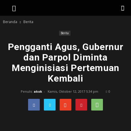
Beranda
Berita
Berita
Pengganti Agus, Gubernur
dan Parpol Diminta
Menginisiasi Pertemuan
Kembali
Penulis
akok
-
Kamis, Oktober 12, 2017 5:34 pm
0